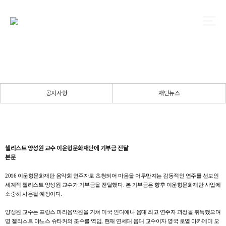
공지사항
재단뉴스
첼리스트 양성원 교수 이운형문화재단에 기부금 전달
본문
2016
이운형문화재단
음악회 연주자로 초청되어 마음을 어루만지는 감동적인 연주를 선보인
세계적 첼리스트 양성원 교수가 기부금을 전달했다
.
본 기부금은 향후
이운형문화재단
사업에
소중히 사용될 예정이다
.
양성원 교수는 프랑스
파리음악원을
거쳐 미국 인디애나 음대 최고 연주자 과정을 취득했으며
명 첼리스트
야노스
슈타커의
조수를 역임
,
현재 연세대 음대 교수이자 영국
로열
아카데미
오