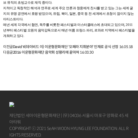
브
뮤직의 초빙교수로 재직 중이다
.
지적이고 독창적인 해석과 연주로 세계 주요 언론과 청중에게 찬사를 받고 있는 그는 세계 굴
지의 유명 공연에서 호평 받았으며
,
유럽
,
북미
,
일본
,
중국 등 전 세계에서 초청이 끊이지 않는
아티스트이다
.
매년 세계 각국에서 협연
,
독주를 비롯한 페스티벌과 마스터클래스에 초대되고 있으며
, 2011
년부터 페스티벌 오원의 음악감독으로서 매년 여름 프랑스 파리
,
르와르
지역에서 페스티벌을
개최하고 있다
.
이전글
David Yi(데이비드 이) 이운형문화재단 '오페라 지휘분야' 인재로 공식 선정
16.05.18
다음글
2016 이운형문화재단 음악회 성황리에 끝마쳐
16.03.30
재단법인 세아이운형문화재단 | (우) 04036 서울시 마포구 양화로 45 세
아타워
COPYRIGHT ⓒ 2021 SeAH WOON HYUNG LEE FOUNDATION. ALL R
IGHTS RESERVED.