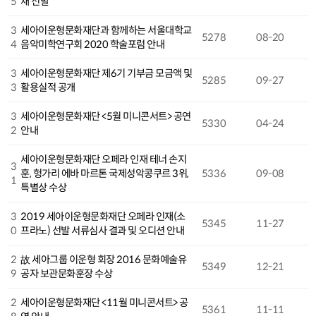
5
재 선발
3
세아이운형문화재단과 함께하는 서울대학교
5278
08-20
4
음악미학연구회 2020 학술포럼 안내
3
세아이운형문화재단 제6기 기부금 모금액 및
5285
09-27
3
활용실적 공개
3
세아이운형문화재단 <5월 미니콘서트> 공연
5330
04-24
2
안내
세아이운형문화재단 오페라 인재 테너 손지
3
훈, 헝가리 에바 마르톤 국제성악콩쿠르 3위,
5336
09-08
1
특별상 수상
3
2019 세아이운형문화재단 오페라 인재(소
5345
11-27
0
프라노) 선발 서류심사 결과 및 오디션 안내
2
故 세아그룹 이운형 회장 2016 문화예술유
5349
12-21
9
공자 보관문화훈장 수상
2
세아이운형문화재단 <11월 미니콘서트> 공
5361
11-11