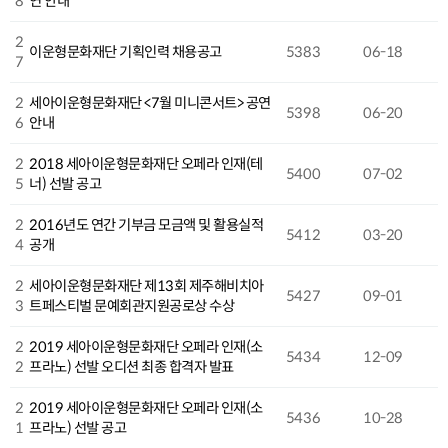
8
연 안내
2
이운형문화재단 기획인력 채용공고
5383
06-18
7
2
세아이운형문화재단 <7월 미니콘서트> 공연
5398
06-20
6
안내
2
2018 세아이운형문화재단 오페라 인재(테
5400
07-02
5
너) 선발 공고
2
2016년도 연간 기부금 모금액 및 활용실적
5412
03-20
4
공개
2
세아이운형문화재단 제13회 제주해비치아
5427
09-01
3
트페스티벌 문예회관지원공로상 수상
2
2019 세아이운형문화재단 오페라 인재(소
5434
12-09
2
프라노) 선발 오디션 최종 합격자 발표
2
2019 세아이운형문화재단 오페라 인재(소
5436
10-28
1
프라노) 선발 공고