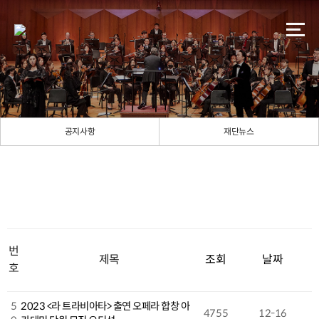
공지사항
재단뉴스
번
제목
조회
날짜
호
5
2023 <라 트라비아타> 출연 오페라 합창 아
4755
12-16