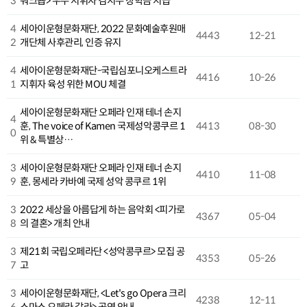
3
워크숍> 우수 지휘자 김지수 장학금 지급
4
세아이운형문화재단, 2022 문화예술후원매
4443
12-21
2
개단체 사후관리, 인증 유지
4
세아이운형문화재단-국립심포니오케스트라
4416
10-26
1
지휘자 육성 위한 MOU 체결
세아이운형문화재단 오페라 인재 테너 손지
4
훈, The voice of Kamen 국제성악콩쿠르 1
4413
08-30
0
위 & 특별상…
3
세아이운형문화재단 오페라 인재 테너 손지
4410
11-08
9
훈, 몽세라 카바예 국제 성악 콩쿠르 1위
3
2022 세상을 아름답게 하는 음악회 <피가로
4367
05-04
8
의 결혼> 개최 안내
3
제21회 국립오페라단 <성악콩쿠르> 모집 공
4353
05-26
7
고
3
세아이운형문화재단, <Let's go Opera 크리
4238
12-11
6
스마스 오페라 갈라> 공연 안내