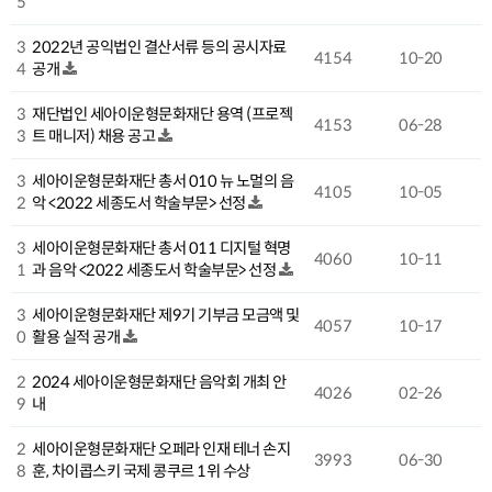
5
3
2022년 공익법인 결산서류 등의 공시자료
4154
10-20
4
공개
3
재단법인 세아이운형문화재단 용역 (프로젝
4153
06-28
3
트 매니저) 채용 공고
3
세아이운형문화재단 총서 010 뉴 노멀의 음
4105
10-05
2
악 <2022 세종도서 학술부문> 선정
3
세아이운형문화재단 총서 011 디지털 혁명
4060
10-11
1
과 음악 <2022 세종도서 학술부문> 선정
3
세아이운형문화재단 제9기 기부금 모금액 및
4057
10-17
0
활용 실적 공개
2
2024 세아이운형문화재단 음악회 개최 안
4026
02-26
9
내
2
세아이운형문화재단 오페라 인재 테너 손지
3993
06-30
8
훈, 차이콥스키 국제 콩쿠르 1위 수상