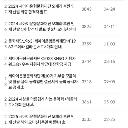
2
2024 세아이운형문화재단 오페라 후원 인
3843
04-24
7
재 선발 최종 합격자 발표
2
2024 세아이운형문화재단 오페라 후원 인
3825
04-11
6
재 선발 1차 합격자 발표 및 2차 오디션 안내
2
문화재단1963·세아이운형문화재단 <F19
3759
11-03
5
63 오페라 갈라 콘서트> 개최 안내
2
세아이운형문화재단 <2023 KNSO 지휘자
3744
08-16
4
워크숍> 우수 지휘자 박근태 장학금 지급
세아이운형문화재단 제10기 기부금 모금액
2
및 활용 실적, 공익법인 결산서류 등의 공시자
3713
09-05
3
료 공개
2
2024 세상을 아름답게 하는 음악회 <리골레
3661
05-03
2
토> 개최 안내
2
2025 세아이운형문화재단 오페라 후원 인
3535
02-25
1
재 선발 해외 오디션 (독일 베를린)