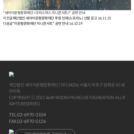
"세아이운형문화재단 <크리스마스 미니콘서트>" 공연 안내
이전글
재단법인 세아이운형문화재단 후원 인재(소프라노) 선발 공고
16.11.15
다음글
"이운형문화재단 미니콘서트" 공연 안내
16.10.19
재단법인 세아이운형문화재단 | (우) 04036 서울시 마포구 양화로 45 세
아타워
COPYRIGHT ⓒ 2021 SeAH WOON HYUNG LEE FOUNDATION. ALL R
IGHTS RESERVED.
TEL.02-6970-3104
FAX.02-6970-0126