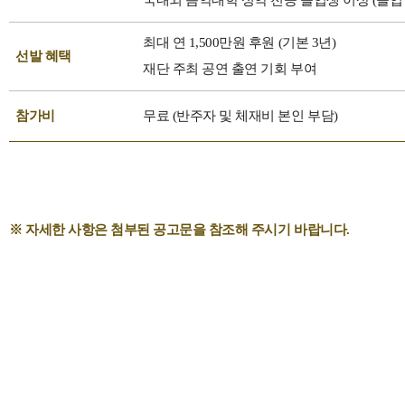
국내외 음악대학 성악 전공 졸업생 이상
(
졸업
최대 연
1,500
만원 후원
(
기본
3
년
)
선발 혜택
재단 주최 공연 출연 기회 부여
참가비
무료
(
반주자 및 체재비 본인 부담
)
※ 자세한 사항은 첨부된 공고문을 참조해 주시기 바랍니다.