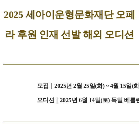
2025 세아이운형문화재단 오페
라 후원 인재 선발
해외 오디션
모집｜
2025
년
2
월
25
일
(
화
) ~ 4
월
15
일
(
오디션｜
2025
년
6
월
14
일
(
토
)
독일 베를